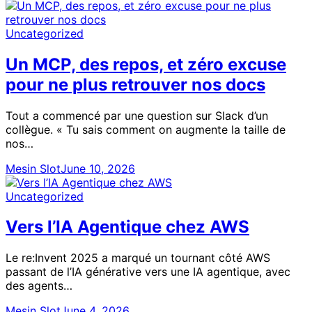
Uncategorized
Un MCP, des repos, et zéro excuse
pour ne plus retrouver nos docs
Tout a commencé par une question sur Slack d’un
collègue. « Tu sais comment on augmente la taille de
nos…
Mesin Slot
June 10, 2026
Uncategorized
Vers l’IA Agentique chez AWS
Le re:Invent 2025 a marqué un tournant côté AWS
passant de l’IA générative vers une IA agentique, avec
des agents…
Mesin Slot
June 4, 2026