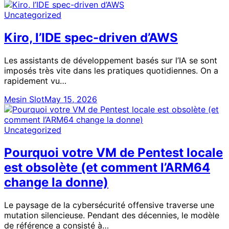
Uncategorized
Kiro, l’IDE spec-driven d’AWS
Les assistants de développement basés sur l’IA se sont
imposés très vite dans les pratiques quotidiennes. On a
rapidement vu…
Mesin Slot
May 15, 2026
Uncategorized
Pourquoi votre VM de Pentest locale
est obsolète (et comment l’ARM64
change la donne)
Le paysage de la cybersécurité offensive traverse une
mutation silencieuse. Pendant des décennies, le modèle
de référence a consisté à…