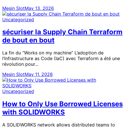
Mesin Slot
May 13, 2026
Uncategorized
sécuriser la Supply Chain Terraform
de bout en bout
La fin du “Works on my machine” L’adoption de
l’Infrastructure as Code (IaC) avec Terraform a été une
révolution pour…
Mesin Slot
May 11, 2026
Uncategorized
How to Only Use Borrowed Licenses
with SOLIDWORKS
A SOLIDWORKS network allows distributed teams to