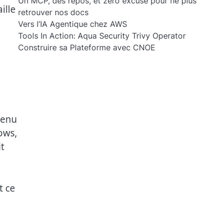
Un MCP, des repos, et zéro excuse pour ne plus
ille
retrouver nos docs
Vers l’IA Agentique chez AWS
Tools In Action: Aqua Security Trivy Operator
Construire sa Plateforme avec CNOE
tenu
ows,
t
t ce