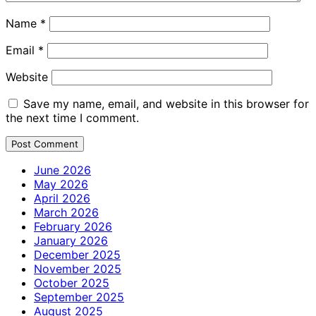
Name
*
Email
*
Website
Save my name, email, and website in this browser for
the next time I comment.
June 2026
May 2026
April 2026
March 2026
February 2026
January 2026
December 2025
November 2025
October 2025
September 2025
August 2025