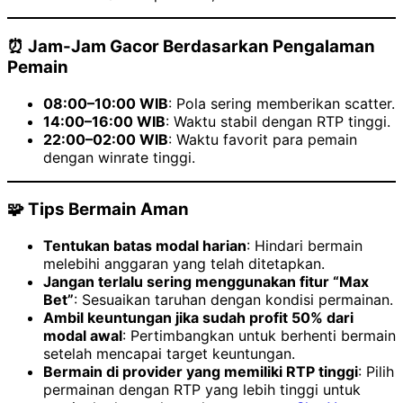
⏰ Jam-Jam Gacor Berdasarkan Pengalaman
Pemain
08:00–10:00 WIB
: Pola sering memberikan scatter.
14:00–16:00 WIB
: Waktu stabil dengan RTP tinggi.
22:00–02:00 WIB
: Waktu favorit para pemain
dengan winrate tinggi.
🧩 Tips Bermain Aman
Tentukan batas modal harian
: Hindari bermain
melebihi anggaran yang telah ditetapkan.
Jangan terlalu sering menggunakan fitur “Max
Bet”
: Sesuaikan taruhan dengan kondisi permainan.
Ambil keuntungan jika sudah profit 50% dari
modal awal
: Pertimbangkan untuk berhenti bermain
setelah mencapai target keuntungan.
Bermain di provider yang memiliki RTP tinggi
: Pilih
permainan dengan RTP yang lebih tinggi untuk